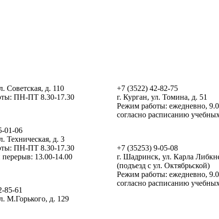
Ц
ДТ Кванториум Курган
л. Советская, д. 110
+7 (3522) 42-82-75
ты: ПН-ПТ 8.30-17.30
г. Курган, ул. Томина, д. 51
Режим работы: ежедневно, 9.0
дие
согласно расписанию учебных
5-01-06
ДТ Кванториум Шадринск
л. Техническая, д. 3
ты: ПН-ПТ 8.30-17.30
+7 (35253) 9-05-08
перерыв: 13.00-14.00
г. Шадринск, ул. Карла Либкне
(подъезд с ул. Октябрьской)
тр Скрепка
Режим работы: ежедневно, 9.0
согласно расписанию учебных
2-85-61
ул. М.Горького, д. 129